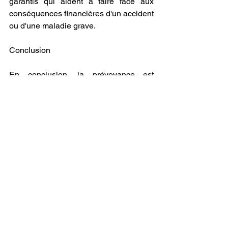
garantis qui aident à faire face aux 
conséquences financières d'un accident 
ou d'une maladie grave.
Conclusion
En conclusion, la prévoyance est 
cruciale pour les indépendants et les 
entrepreneurs non seulement pour 
garantir une sécurité financière en cas 
d'incapacité de travail, mais aussi pour 
assurer une protection optimale de leur 
santé et de leur famille. Elle permet 
également de mieux gérer les 
conséquences financières des aléas de 
la vie, tout en offrant des avantages 
fiscaux non négligeables. En 
investissant dans des solutions 
adaptées de prévoyance, les 