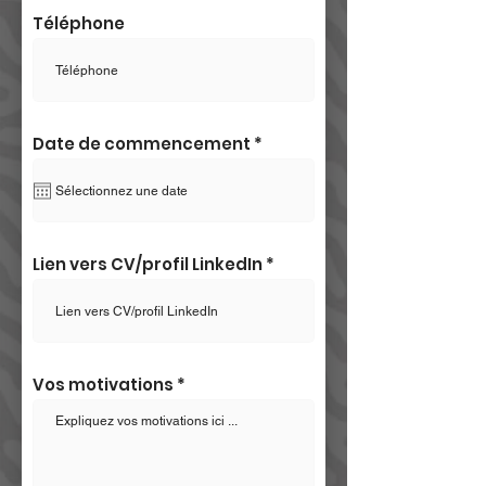
Téléphone
r
Date de commencement
*
e
q
u
i
r
e
d
Lien vers CV/profil LinkedIn
Vos motivations