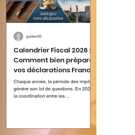
jpeltier35
Calendrier Fiscal 2026 :
Comment bien préparer
vos déclarations France
et Luxembourg ?
Chaque année, la période des impôts
génère son lot de questions. En 2026,
la coordination entre les
administrations française et
luxembourgeoise demande une
attention particulière. Les dates à
cocher dans votre agenda La
campagne française débutera le 9 avril