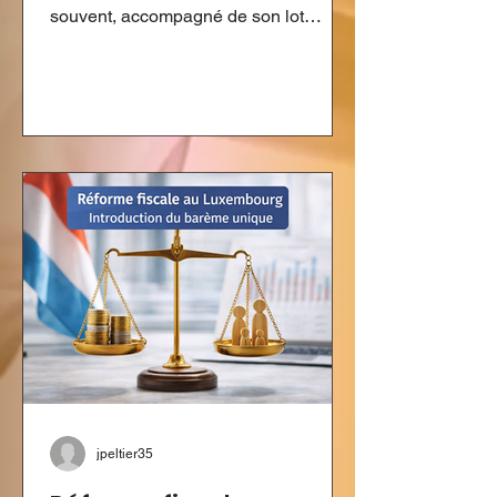
souvent, accompagné de son lot
d'inquiétudes. Pourtant, pour
l'investisseur discipliné, cette période
ne devrait pas être synonyme de
panique, mais d'opportunité. 1. Le Bear
Market : Les soldes de la finance
Imaginez que votre magasin de
vêtements préféré annonce -30% sur
toute la collection. Vous seriez ravi,
n'est-ce pas ? En bourse, c'est la
même chose. Une correction de
marché permet d'acquérir
jpeltier35