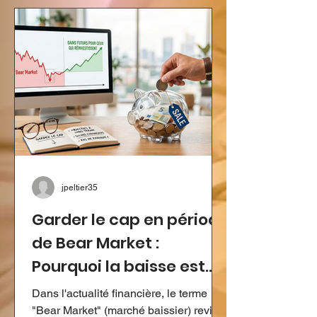
, soit deux jours après celle du
Luxembourg qui s'ouvrira le 7 avril .
Pour les résidents et les frontaliers, ces
quelques semaines sont cruciales.
Quelle échéance pour votre profil ? La
stratégie "combinée" : Pour une
jpeltier35
Garder le cap en période
de Bear Market :
Pourquoi la baisse est
votre alliée
Dans l'actualité financière, le terme
"Bear Market" (marché baissier) revient