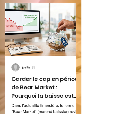
, soit deux jours après celle du
Luxembourg qui s'ouvrira le 7 avril .
Pour les résidents et les frontaliers, ces
quelques semaines sont cruciales.
Quelle échéance pour votre profil ? La
stratégie "combinée" : Pour une
jpeltier35
Garder le cap en période
de Bear Market :
Pourquoi la baisse est
votre alliée
Dans l'actualité financière, le terme
"Bear Market" (marché baissier) revient