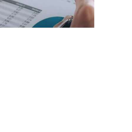
28 janv. 2025
2 min de lecture
Placement à court ou long
terme : quelles différences
et quel choix privilégier ?