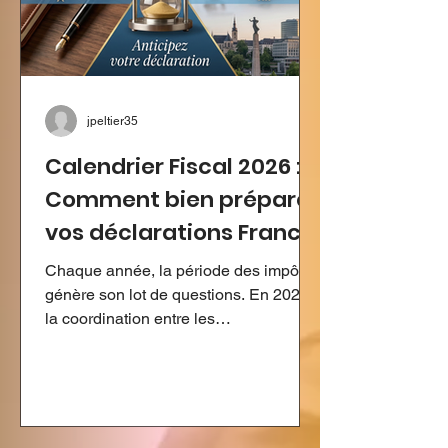
jpeltier35
Calendrier Fiscal 2026 :
Comment bien préparer
vos déclarations France
et Luxembourg ?
Chaque année, la période des impôts
génère son lot de questions. En 2026,
la coordination entre les
administrations française et
luxembourgeoise demande une
attention particulière. Les dates à
cocher dans votre agenda La
campagne française débutera le 9 avril