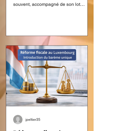
souvent, accompagné de son lot
d'inquiétudes. Pourtant, pour
l'investisseur discipliné, cette période
ne devrait pas être synonyme de
panique, mais d'opportunité. 1. Le Bear
Market : Les soldes de la finance
Imaginez que votre magasin de
vêtements préféré annonce -30% sur
toute la collection. Vous seriez ravi,
n'est-ce pas ? En bourse, c'est la
même chose. Une correction de
marché permet d'acquérir
jpeltier35