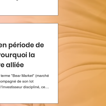
es dates à cocher dans votre
xembourg qui s'ouvrira le 7
es frontaliers, ces quelques
lle échéance pour votre profil
tratégie "combinée" : Pour une
en période de
Pourquoi la
e alliée
le terme "Bear Market" (marché
ccompagné de son lot
l'investisseur discipliné, cette
 synonyme de panique, mais
ket : Les soldes de la finance
de vêtements préféré