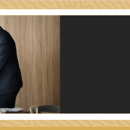
6 nov. 2024
3 min de lecture
Optimiser vot
avec une assu
Optimiser la succession est 
pour de nombreux individus s
patrimoine à leur héritier