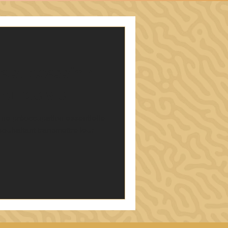
re succession
rance vie
une préoccupation essentielle
ouhaitant transmettre leur