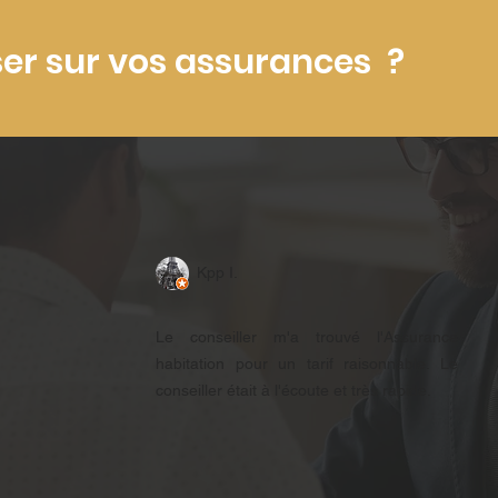
ser sur vos assurances ?
Kpp I.
Le conseiller m'a trouvé l'Assurance
habitation pour un tarif raisonnable. Le
conseiller était à l'écoute et très rapide.